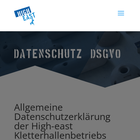
DATENSCHUTZ – DSGVO
Allgemeine
Datenschutzerklärung
der High-east
Kletterhallenbetriebs