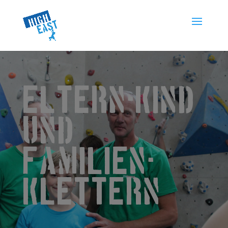
Eltern-kind
und
Familien-
klettern