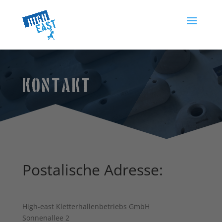
KONTAKT
Postalische Adresse:
High-east Kletterhallenbetriebs GmbH
Sonnenallee 2