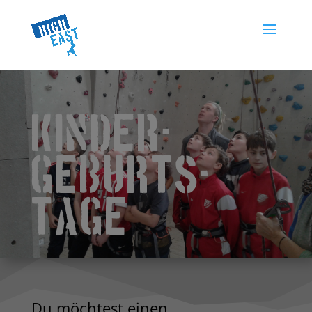
Kinder-
geburts-
tage
Du möchtest einen