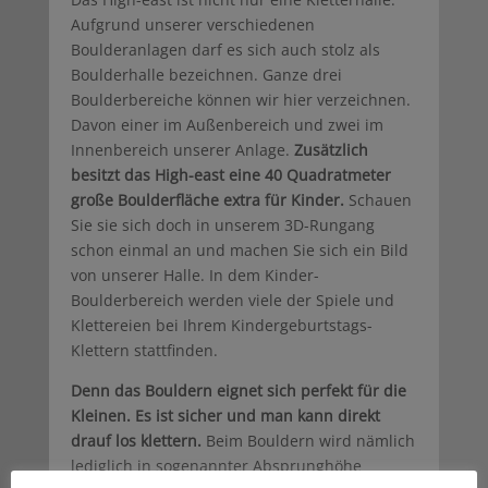
Aufgrund unserer verschiedenen
Boulderanlagen darf es sich auch stolz als
Boulderhalle bezeichnen. Ganze drei
Boulderbereiche können wir hier verzeichnen.
Davon einer im Außenbereich und zwei im
Innenbereich unserer Anlage.
Zusätzlich
besitzt das High-east eine 40 Quadratmeter
große Boulderfläche extra für Kinder.
Schauen
Sie sie sich doch in unserem 3D-Rungang
schon einmal an und machen Sie sich ein Bild
von unserer Halle. In dem Kinder-
Boulderbereich werden viele der Spiele und
Klettereien bei Ihrem Kindergeburtstags-
Klettern stattfinden.
Denn das Bouldern eignet sich perfekt für die
Kleinen. Es ist sicher und man kann direkt
drauf los klettern.
Beim Bouldern wird nämlich
lediglich in sogenannter Absprunghöhe