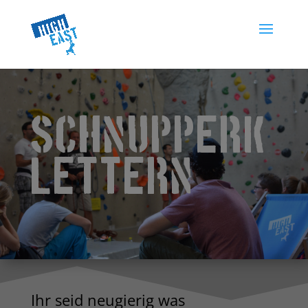
Schnupperk
lettern
Ihr seid neugierig was