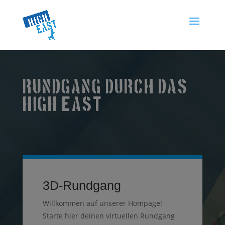
RUNDGANG DURCH DAS
HIGH EAST
3D-Rundgang
Willkommen auf unserer Hompage!
Starte hier deinen virtuellen Rundgang